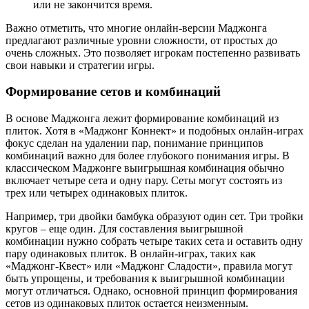
или не закончится время.
Важно отметить, что многие онлайн-версии Маджонга
предлагают различные уровни сложности, от простых до
очень сложных. Это позволяет игрокам постепенно развивать
свои навыки и стратегии игры.
Формирование сетов и комбинаций
В основе Маджонга лежит формирование комбинаций из
плиток. Хотя в «Маджонг Коннект» и подобных онлайн-играх
фокус сделан на удалении пар, понимание принципов
комбинаций важно для более глубокого понимания игры. В
классическом Маджонге выигрышная комбинация обычно
включает четыре сета и одну пару. Сеты могут состоять из
трех или четырех одинаковых плиток.
Например, три двойки бамбука образуют один сет. Три тройки
кругов – еще один. Для составления выигрышной
комбинации нужно собрать четыре таких сета и оставить одну
пару одинаковых плиток. В онлайн-играх, таких как
«Маджонг-Квест» или «Маджонг Сладости», правила могут
быть упрощены, и требования к выигрышной комбинации
могут отличаться. Однако, основной принцип формирования
сетов из одинаковых плиток остается неизменным.