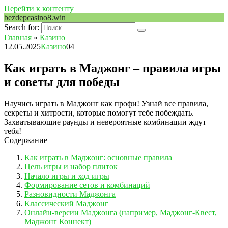
Перейти к контенту
bezdepcasino8.win
Search for:
Главная
»
Казино
12.05.2025
Казино
0
4
Как играть в Маджонг – правила игры
и советы для победы
Научись играть в Маджонг как профи! Узнай все правила,
секреты и хитрости, которые помогут тебе побеждать.
Захватывающие раунды и невероятные комбинации ждут
тебя!
Содержание
Как играть в Маджонг: основные правила
Цель игры и набор плиток
Начало игры и ход игры
Формирование сетов и комбинаций
Разновидности Маджонга
Классический Маджонг
Онлайн-версии Маджонга (например, Маджонг-Квест,
Маджонг Коннект)