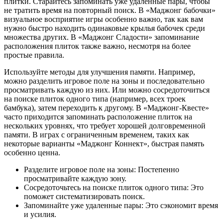
плитки. Старайтесь запоминать уже удаленные пары, чтобы
не тратить время на повторный поиск. В «Маджонг бабочки»
визуальное восприятие игры особенно важно, так как вам
нужно быстро находить одинаковые крылья бабочек среди
множества других. В «Маджонг Сладости» запоминание
расположения плиток также важно, несмотря на более
простые правила.
Используйте методы для улучшения памяти. Например,
можно разделить игровое поле на зоны и последовательно
просматривать каждую из них. Или можно сосредоточиться
на поиске плиток одного типа (например, всех троек
бамбука), затем переходить к другому. В «Маджонг-Квесте»
часто приходится запоминать расположение плиток на
нескольких уровнях, что требует хорошей долговременной
памяти. В играх с ограниченным временем, таких как
некоторые варианты «Маджонг Коннект», быстрая память
особенно ценна.
Разделите игровое поле на зоны: Постепенно
просматривайте каждую зону.
Сосредоточьтесь на поиске плиток одного типа: Это
поможет систематизировать поиск.
Запоминайте уже удаленные пары: Это сэкономит время
и усилия.