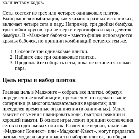
количеством ходов.
Сеты состоят из трех или четырех одинаковых плиток.
Выигрышная комбинация, как указано в разных источниках,
включает четыре сета и пару. Например, три двойки бамбука,
три тройки кругов, три четверки иероглифов и пара девяток
бамбука. В «Маджонг бабочки» вместо фишек используются
крылья бабочек, но принцип комбинаций остается тем же.
Соберите три одинаковые плитки.
Найдите еще три одинаковые плитки.
Продолжайте собирать сеты, пока не останется только
пара.
Цель игры и набор плиток
Главная цель в Маджонге – собрать все плитки, образуя
определенные комбинации, прежде чем это сделают ваши
соперники (в многопользовательских вариантах) или
преодолев временные ограничения (в одиночных). Успех
зависит от умения планировать ходы, быстрой реакции и
хорошей памяти. В основе игры лежит принцип составления
сетов из одинаковых плиток. Различные версии, такие как
«Маджонг Коннект» или «Маджонг-Квест», могут предлагать
разные модификации правил и наборов плиток, но общая