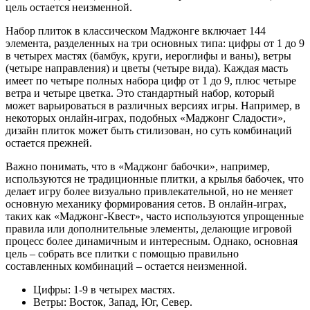
цель остается неизменной.
Набор плиток в классическом Маджонге включает 144
элемента, разделенных на три основных типа: цифры от 1 до 9
в четырех мастях (бамбук, круги, иероглифы и ваны), ветры
(четыре направления) и цветы (четыре вида). Каждая масть
имеет по четыре полных набора цифр от 1 до 9, плюс четыре
ветра и четыре цветка. Это стандартный набор, который
может варьироваться в различных версиях игры. Например, в
некоторых онлайн-играх, подобных «Маджонг Сладости»,
дизайн плиток может быть стилизован, но суть комбинаций
остается прежней.
Важно понимать, что в «Маджонг бабочки», например,
используются не традиционные плитки, а крылья бабочек, что
делает игру более визуально привлекательной, но не меняет
основную механику формирования сетов. В онлайн-играх,
таких как «Маджонг-Квест», часто используются упрощенные
правила или дополнительные элементы, делающие игровой
процесс более динамичным и интересным. Однако, основная
цель – собрать все плитки с помощью правильно
составленных комбинаций – остается неизменной.
Цифры: 1-9 в четырех мастях.
Ветры: Восток, Запад, Юг, Север.